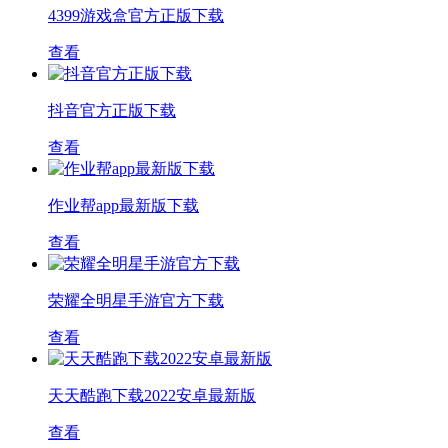
4399游戏盒官方正版下载
查看
抖音官方正版下载
查看
作业帮app最新版下载
查看
荣耀全明星手游官方下载
查看
天天酷跑下载2022安卓最新版
查看