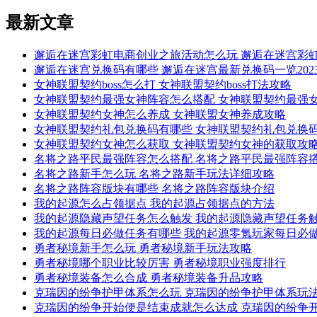
最新文章
邂逅在迷宫彩虹电商创业之旅活动怎么玩 邂逅在迷宫彩
邂逅在迷宫兑换码有哪些 邂逅在迷宫最新兑换码一览202
女神联盟契约boss怎么打 女神联盟契约boss打法攻略
女神联盟契约最强女神阵容怎么搭配 女神联盟契约最强
女神联盟契约女神怎么养成 女神联盟女神养成攻略
女神联盟契约礼包兑换码有哪些 女神联盟契约礼包兑换码2
女神联盟契约女神怎么获取 女神联盟契约女神的获取攻
名将之路平民最强阵容怎么搭配 名将之路平民最强阵容
名将之路新手怎么玩 名将之路新手玩法详细攻略
名将之路阵容版块有哪些 名将之路阵容版块介绍
我的起源怎么占领据点 我的起源占领据点的方法
我的起源隐藏声望任务怎么触发 我的起源隐藏声望任务
我的起源每日必做任务有哪些 我的起源零氪玩家每日必
勇者秘境新手怎么玩 勇者秘境新手玩法攻略
勇者秘境哪个职业比较厉害 勇者秘境职业强度排行
勇者秘境装备怎么合成 勇者秘境装备升品攻略
克瑞因的纷争护甲体系怎么玩 克瑞因的纷争护甲体系玩
克瑞因的纷争开始便是结束成就怎么达成 克瑞因的纷争