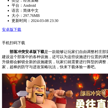
类型：
经营策略
平台：
Android
语言：
简体中文
大小：
297.76MB
更新时间：
2024-03-08 23:30
安卓版下载
手机扫码下载
部落冲突安卓版下载
是一款能够让玩家们自由调整村庄部
建设这个部落中的各种设施，还可以为这些设施进行位置的调
升级都会解锁全新的设施建筑，玩家们就需要进行阵型的调整
家，超棒的防守与进攻策略玩法，快来下载体验一番吧。