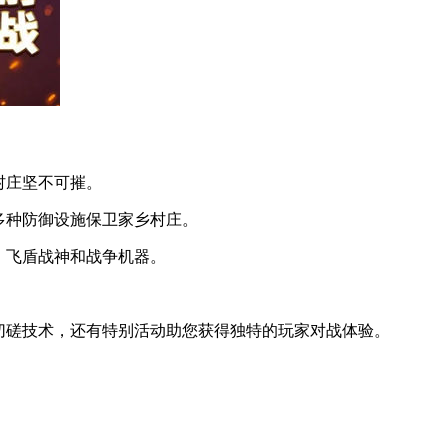
村庄坚不可摧。
多种防御设施保卫家乡村庄。
、飞盾战神和战争机器。
。
磋技术，还有特别活动助您获得独特的玩家对战体验。