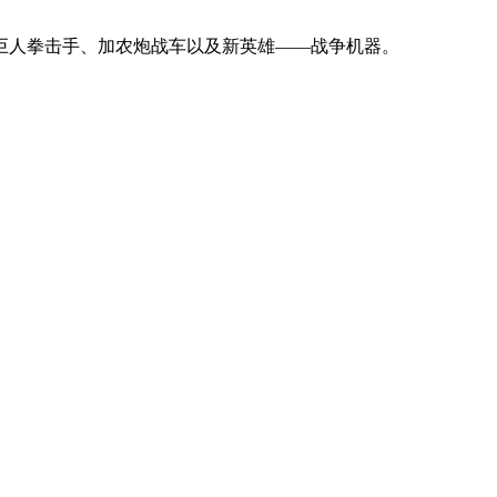
人拳击手、加农炮战车以及新英雄——战争机器。