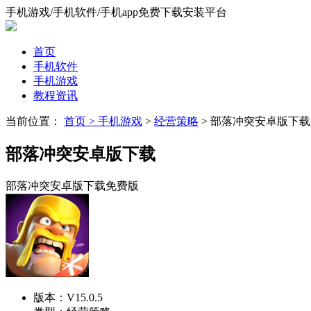
手机游戏/手机软件/手机app免费下载安装平台
首页
手机软件
手机游戏
教程资讯
当前位置：
首页 >
手机游戏
>
经营策略
> 部落冲突安卓版下载
部落冲突安卓版下载
部落冲突安卓版下载免费版
版本：
V15.0.5