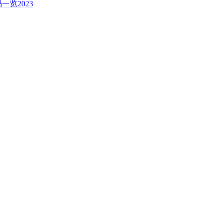
览2023