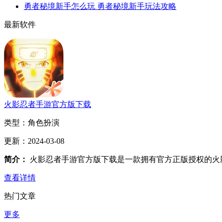
勇者秘境新手怎么玩 勇者秘境新手玩法攻略
最新软件
火影忍者手游官方版下载
类型：
角色扮演
更新：
2024-03-08
简介：
火影忍者手游官方版下载是一款拥有官方正版授权的火
查看详情
热门文章
更多