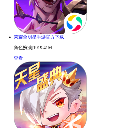
荣耀全明星手游官方下载
角色扮演
|
1919.41M
查看