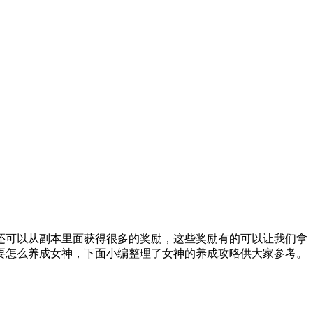
可以从副本里面获得很多的奖励，这些奖励有的可以让我们拿
要怎么养成女神，下面小编整理了女神的养成攻略供大家参考。