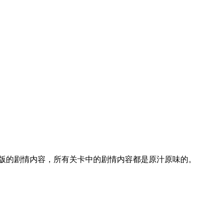
版的剧情内容，所有关卡中的剧情内容都是原汁原味的。