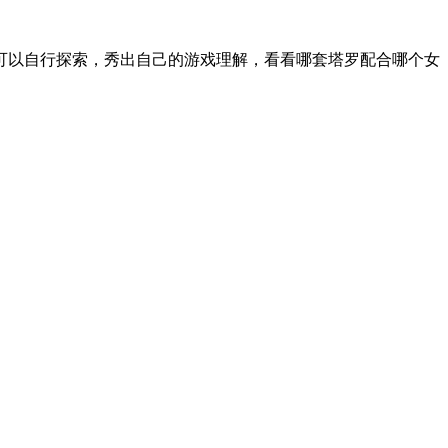
以自行探索，秀出自己的游戏理解，看看哪套塔罗配合哪个女