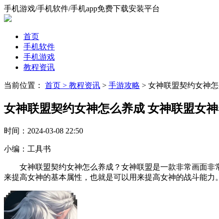
手机游戏/手机软件/手机app免费下载安装平台
首页
手机软件
手机游戏
教程资讯
当前位置：
首页 >
教程资讯
>
手游攻略
> 女神联盟契约女神
女神联盟契约女神怎么养成 女神联盟女
时间：
2024-03-08 22:50
小编：
工具书
女神联盟契约女神怎么养成？女神联盟是一款非常画面非常
来提高女神的基本属性，也就是可以用来提高女神的战斗能力