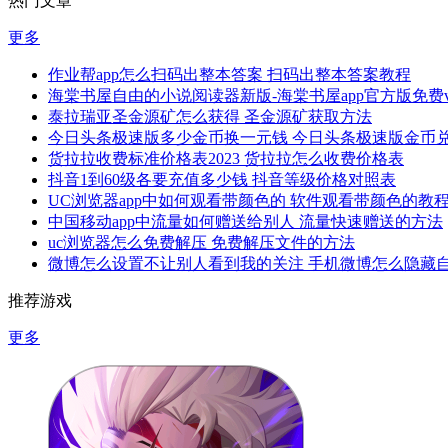
热门文章
更多
作业帮app怎么扫码出整本答案 扫码出整本答案教程
海棠书屋自由的小说阅读器新版-海棠书屋app官方版免费v1.
泰拉瑞亚圣金源矿怎么获得 圣金源矿获取方法
今日头条极速版多少金币换一元钱 今日头条极速版金币
货拉拉收费标准价格表2023 货拉拉怎么收费价格表
抖音1到60级各要充值多少钱 抖音等级价格对照表
UC浏览器app中如何观看带颜色的 软件观看带颜色的教
中国移动app中流量如何赠送给别人 流量快速赠送的方法
uc浏览器怎么免费解压 免费解压文件的方法
微博怎么设置不让别人看到我的关注 手机微博怎么隐藏
推荐游戏
更多