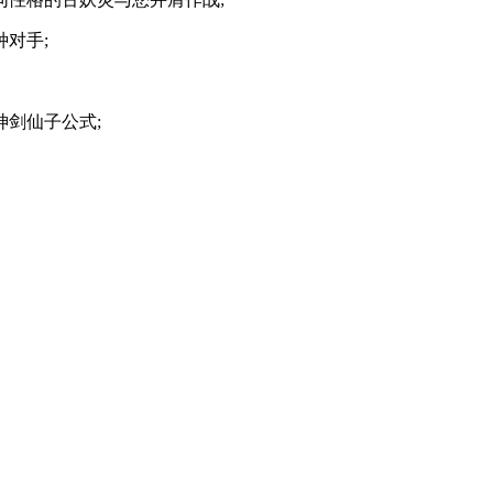
对手;
剑仙子公式;