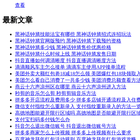
查看
最新文章
黑神话钟馗技能法宝有哪些 黑神话钟馗招式连招玩法
黑神话钟馗官网版预约 黑神话钟馗下载预约资格
黑神话钟馗多少钱 黑神话钟馗售价优惠价格
黑神话钟馗什么时候上线 黑神话钟馗发售日期
抖音直播如何调清晰度 抖音直播调清晰度方法
滴滴顺风车主怎么接单 滴滴车主使用APP接单流程
美团外卖大额红包劵18减18怎么领 美团爆红包18块领取
美团怎么看自己消费了一共多少钱 美团消费总额查看方
燕云十六声凉州区在哪里 燕云十六声凉州进入方法
秒剪的音乐怎么剪 秒剪剪辑音乐方法
拼多多开店流程及费用多少 拼多多店铺开通流程及入住
微信支付指纹怎么重新录入 支付指纹重新录入的方法一
高德地图能避开限行区域吗 高德地图是否能避开限行区
支付宝扫码多付钱怎么办
抖音怎么退出微信账号 抖音退出微信账号方法
拼多多商家怎么上传视频 拼多多上传视频有什么要求
百度神龙拜年红包活动规则 百度神龙拜年红包游戏攻略