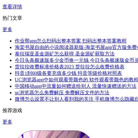
查看详情
热门文章
更多
作业帮app怎么扫码出整本答案 扫码出整本答案教程
海棠书屋自由的小说阅读器新版-海棠书屋app官方版免费v1.
泰拉瑞亚圣金源矿怎么获得 圣金源矿获取方法
今日头条极速版多少金币换一元钱 今日头条极速版金币
货拉拉收费标准价格表2023 货拉拉怎么收费价格表
抖音1到60级各要充值多少钱 抖音等级价格对照表
UC浏览器app中如何观看带颜色的 软件观看带颜色的教
中国移动app中流量如何赠送给别人 流量快速赠送的方法
uc浏览器怎么免费解压 免费解压文件的方法
微博怎么设置不让别人看到我的关注 手机微博怎么隐藏
推荐游戏
更多