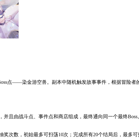
ss点——染金游空兽。副本中随机触发故事事件，根据冒险者
并且由战斗点、事件点和商店组成，最终通向同一个最终Boss。
奖次数，初始最多可扫荡10次；完成所有20个结局后，最多可扫