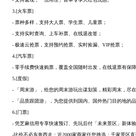
3.[火车票]
- 票种多样，支持大人票、学生票、儿童票；
- 支持实时查询、上车补票、在线退改签；
- 极速云抢票，支持预约抢票、实时捡漏、VIP抢票；
4.[汽车票]
- 零手续费快速购票，覆盖全国随时出发，在线退票有保
5.[度假]
- 「周末游」，给您的周末游玩出谋划策，精彩周末，尽
- 「品质跟团游」，为您提供到国内、国外热门目的地的品
6.[门票]
- 凭芝麻信用专享快速预订、先玩后付「未来景区」新体
-比价不必东奔西走：近2000家商家任您挑选；千家景区直