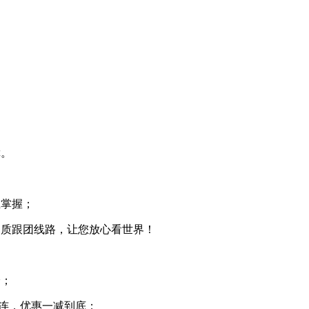
障。
在掌握；
质跟团线路，让您放心看世界！
验；
连，优惠一减到底；