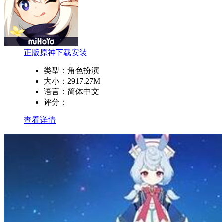
正版原神下载安装
类型：
角色扮演
大小：
2917.27M
语言：
简体中文
评分：
查看详情