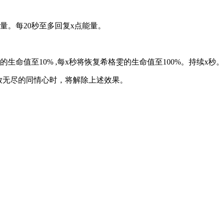
。每20秒至多回复x点能量。
值至10% ,每x秒将恢复希格雯的生命值至100%。持续x秒
放无尽的同情心时，将解除上述效果。