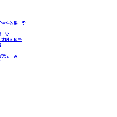
丁特性效果一览
新一览
上线时间预告
绍
动玩法一览
学