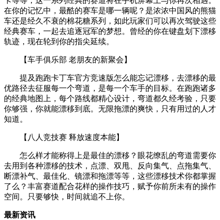
卡等等，这一系列经典的赛道将在手机屏幕上与你再次相遇。
在你的记忆中，最酷的赛车是哪一辆呢？是浓浓中国风的熊猫
车还是经久不衰的棉花糖系列，如此玩家们可以再次驾驶这些
经典赛车，一起去追逐冠军的梦想。曾经的你在键盘划下漂移
轨迹，现在轮到你的指尖延续。
【车手俱乐部 老朋友的新聚会】
提及跑跑卡丁车官方竞速版怎么能忘记漂移，去漂移的最
优路径去征服每一个弯道，是每一个车手的目标。在跑跑诸多
的经典地图上，每个路线都精心设计，弯道都久经考验，只要
你够强，你就能漂移到底。无限拖漂的爽快，只有用过的人才
知道。
【八人竞技赛 释放速度本能】
怎么样才能称得上是最佳的漂移？眼花缭乱的弯道需要你
去用到各种漂移的技术，点漂、双甩、反向集气、点拖集气、
断漂补气、最佳化、镜漂和拖漂等等，这些漂移技术你都掌握
了么？丰富赛道配合花样的操作技巧，赋予你前所未有的操作
空间。只要够快，时间就追不上你。
最新资讯