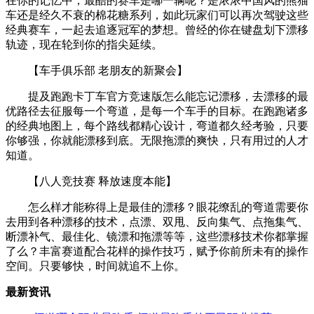
在你的记忆中，最酷的赛车是哪一辆呢？是浓浓中国风的熊猫
车还是经久不衰的棉花糖系列，如此玩家们可以再次驾驶这些
经典赛车，一起去追逐冠军的梦想。曾经的你在键盘划下漂移
轨迹，现在轮到你的指尖延续。
【车手俱乐部 老朋友的新聚会】
提及跑跑卡丁车官方竞速版怎么能忘记漂移，去漂移的最
优路径去征服每一个弯道，是每一个车手的目标。在跑跑诸多
的经典地图上，每个路线都精心设计，弯道都久经考验，只要
你够强，你就能漂移到底。无限拖漂的爽快，只有用过的人才
知道。
【八人竞技赛 释放速度本能】
怎么样才能称得上是最佳的漂移？眼花缭乱的弯道需要你
去用到各种漂移的技术，点漂、双甩、反向集气、点拖集气、
断漂补气、最佳化、镜漂和拖漂等等，这些漂移技术你都掌握
了么？丰富赛道配合花样的操作技巧，赋予你前所未有的操作
空间。只要够快，时间就追不上你。
最新资讯