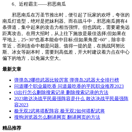
6、近程霸主——邪恶南瓜
邪恶南瓜在万圣节推出时，便引起了玩家的欢呼，夸张的
南瓜灯造型，绝对是把妹利器。而在战斗中，邪恶南瓜拥有4
条弹道，集中起来的攻击力相当强悍。但也因此，需要避免远
距离攻击。在用大招时，从上往下施放是最佳选择;但如果在
平地上，25~30°也基本能命中目标;但如果角度>60°，除非非
常近，否则连命中都是问题。值得一提的是，在挑战阿努比
斯、冰女等副本时，需要到高低差，开大时建议着力点在中心
偏下的地方，以免漏大空大。
最新文章
弹弹岛2哪些武器比较厉害 弹弹岛2武器大全排行榜
问道哪个职业最吃香 问道最吃香的平民职业推荐2023
t3出行怎么删除搜索记录 删除搜索记录的方法
2023敢达决战平民最强阵容是什么 敢达决战平民最强阵
容2023
极无双2武将搭配阵容 极无双2如何搭配武将
搜狗浏览器怎么翻译网页 翻译网页的方法
精品推荐