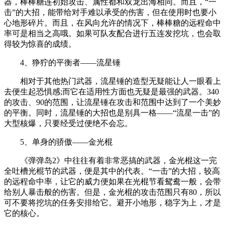
器，棒棒糖连初始攻击、属性都和双龙出海相同。而且，“一
击”的大招，能带给对手难以承受的伤害，但在使用时也要小
心地形碎片。而且，在风向允许的情况下，棒棒糖的远程命中
率可是相当之高哦。如果可队友配合进行五连发挖坑，也会取
得较为惊喜的成绩。
4、狰狞的平衡者——流星锤
相对于其他热门武器，流星锤的造型无疑能让人一眼看上
去便生起恐惧感;而它在适用性方面也无疑是最强的武器。340
的攻击、90的范围，让流星锤在攻击和范围中达到了一个美妙
的平衡。同时，流星锤的大招也是别具一格——“流星一击”的
大型核爆，只要经受过便绝不会忘。
5、单身的骄傲——金光棍
《弹弹岛2》中往往有着非常恶搞的武器，金光棍这一完
全吐槽光棍节的武器，便是其中的代表。“一击”的大招，较高
的远程命中率，让它的威力便如果在光棍节看鸳鸯一般，会带
给别人暴击般的伤害。但是，金光棍的攻击范围只有80，所以
可不要将挖坑的任务安排给它。避开小地形，稳字为上，才是
它的核心。