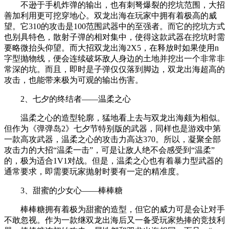
不逊于手机炸弹的输出，也有刺弩爆裂的挖坑范围，大招
善加利用更可挖穿地心。双龙出海在玩家中拥有着极高的威
望。它310的攻击是100范围武器中的至强者。而它的挖坑方式
也别具特色，散射子弹的相对集中，使得这款武器在挖坑时需
要略微抬头仰望。而大招双龙出海2X5，在释放时如果使用n
字型抛物线，便会连续破坏敌人身边的土地并挖出一个非常非
常深的坑。而且，即时是子弹仅仅落到脚边，双龙出海超高的
攻击，也能带来极为可观的输出伤害。
2、七夕的终结者——温柔之心
温柔之心的造型轮廓，猛地看上去与双龙出海颇为相似。
但作为《弹弹岛2》七夕节特别版的武器，同样也是游戏中第
一款高攻武器，温柔之心的攻击力高达370。所以，凝聚全部
攻击力的大招“温柔一击”，可是让敌人绝不会感受到“温柔”
的，极为适合1V1对战。但是，温柔之心也有着暴力型武器的
通常要求，即需要玩家抛射时要有一定的精准度。
3、甜蜜的少女心——棒棒糖
棒棒糖拥有着极为甜蜜的造型，但它的威力可是会让对手
不敢忽视。作为一款继双龙出海后又一备受玩家热捧的竞技利