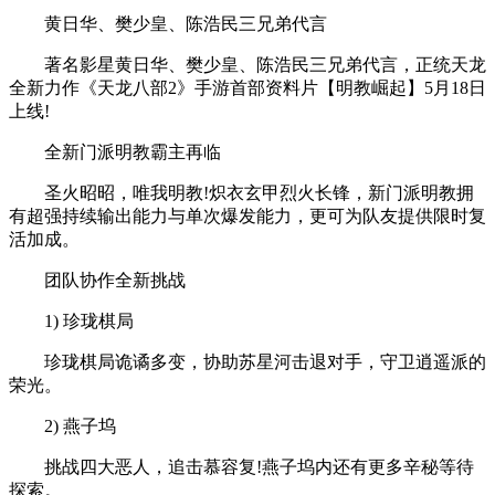
黄日华、樊少皇、陈浩民三兄弟代言
著名影星黄日华、樊少皇、陈浩民三兄弟代言，正统天龙
全新力作《天龙八部2》手游首部资料片【明教崛起】5月18日
上线!
全新门派明教霸主再临
圣火昭昭，唯我明教!炽衣玄甲烈火长锋，新门派明教拥
有超强持续输出能力与单次爆发能力，更可为队友提供限时复
活加成。
团队协作全新挑战
1) 珍珑棋局
珍珑棋局诡谲多变，协助苏星河击退对手，守卫逍遥派的
荣光。
2) 燕子坞
挑战四大恶人，追击慕容复!燕子坞内还有更多辛秘等待
探索。