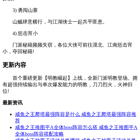
3) 勇闯山寨
山贼肆意横行，与江湖侠士一起共平匪患。
4) 惩击宵小
门派秘籍频频失窃，各位大侠可前往漠北、江南惩击宵
小，夺回秘籍!
更新内容
首个重磅更新【明教崛起】上线，全新门派明教登场。拥
有超强持续输出与单次爆发能力的明教，刀刀烈火，火神归
位!
最新资讯
咸鱼之王爬塔最强阵容是什么 咸鱼之王爬塔最强阵容推
荐
咸鱼之王推图平A全体boss阵容怎么搭 咸鱼之王推图平A
全体boss阵容搭配攻略