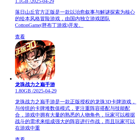
1.1GB
/
2025-04-29
落日山丘官方正版是一款以治愈叙事与解谜探索为核心
的绘本风格冒险游戏，由国内独立游戏团队
CottonGame(胖布丁游戏)开发。
查看
龙珠战力之巅手游
1.80GB
/
2025-04-29
龙珠战力之巅手游是一款正版授权的龙珠3D卡牌游戏，
与传统的卡牌堆数值模式，更注重阵容搭配与技能配
合，游戏中拥有大量的熟悉的人物角色，玩家可以根据
战斗的需求来组成强大的阵容进行作战，而且玩家可以
在游戏中重
查看