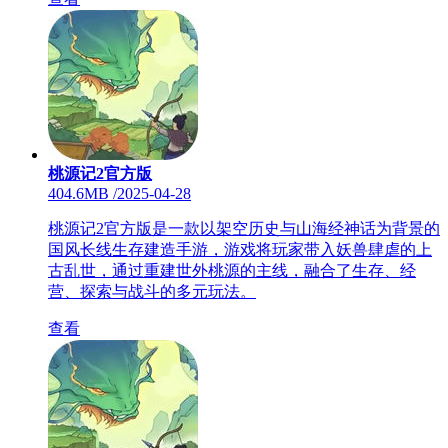
桃源记2官方版
404.6MB
/
2025-04-28
桃源记2官方版是一款以架空历史与山海经神话为背景的
国风长线生存建造手游，游戏将玩家带入妖兽肆虐的上
古乱世，通过重建世外桃源的主线，融合了生存、经
营、探索与战斗的多元玩法。
查看