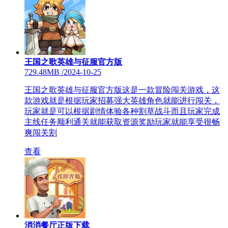
王国之歌英雄与征服官方版
729.48MB
/
2024-10-25
王国之歌英雄与征服官方版这是一款冒险闯关游戏，这
款游戏就是根据玩家招募强大英雄角色就能进行闯关，
玩家就是可以根据剧情体验各种割草战斗而且玩家完成
主线任务顺利通关就能获取资源奖励玩家就能享受很畅
爽闯关割
查看
消消餐厅正版下载