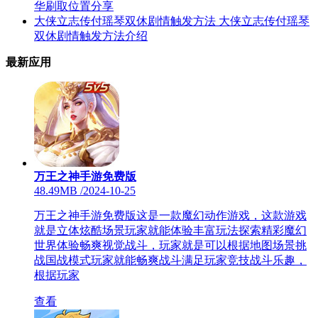
华刷取位置分享
大侠立志传付瑶琴双休剧情触发方法 大侠立志传付瑶琴
双休剧情触发方法介绍
最新应用
万王之神手游免费版
48.49MB
/
2024-10-25
万王之神手游免费版这是一款魔幻动作游戏，这款游戏
就是立体炫酷场景玩家就能体验丰富玩法探索精彩魔幻
世界体验畅爽视觉战斗，玩家就是可以根据地图场景挑
战国战模式玩家就能畅爽战斗满足玩家竞技战斗乐趣，
根据玩家
查看