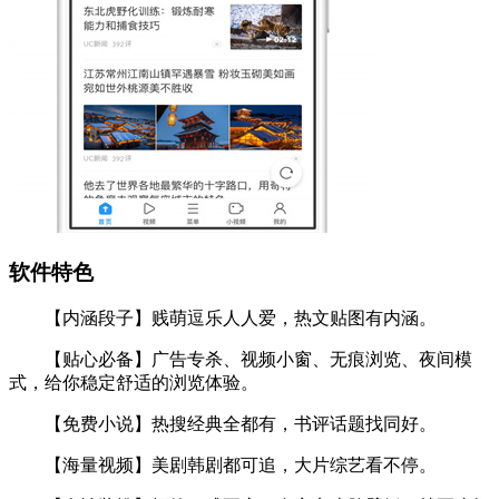
软件特色
【内涵段子】贱萌逗乐人人爱，热文贴图有内涵。
【贴心必备】广告专杀、视频小窗、无痕浏览、夜间模
式，给你稳定舒适的浏览体验。
【免费小说】热搜经典全都有，书评话题找同好。
【海量视频】美剧韩剧都可追，大片综艺看不停。