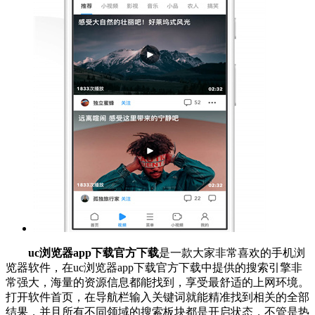
uc浏览器app下载官方下载
是一款大家非常喜欢的手机浏
览器软件，在uc浏览器app下载官方下载中提供的搜索引擎非
常强大，海量的资源信息都能找到，享受最舒适的上网环境。
打开软件首页，在导航栏输入关键词就能精准找到相关的全部
结果，并且所有不同领域的搜索板块都是开启状态，不管是热