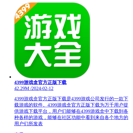
4399游戏盒官方正版下载
42.29M
/
2024-02-12
4399游戏盒官方正版下载是4399游戏公司发行的一款下
载游戏的软件。4399游戏盒官方正版下载为万千用户提
供游戏下载平台，用户们能够在4399游戏盒中下载到各
种各样的游戏，能够在社区功能中看到来自各个地方的
用户们所发表