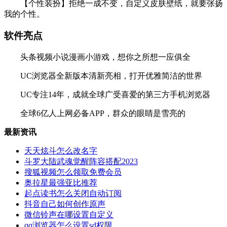
【个性装扮】拒绝一成不变，自定义皮肤壁纸，就要张扬
我的个性。
软件亮点
头条视频小说漫画小游戏，想你之所想一应俱全
UC浏览器全新版本清新亮相，打开优雅简洁的世界
UC专注14年，成就全球广受喜爱的第三方手机浏览器
全球6亿人上网必备APP，群众的眼睛是雪亮的
最新资讯
天天炫斗怎么改名字
斗罗大陆武魂觉醒阵容搭配2023
搜狐视频怎么领取免费会员
奥拉星最强亚比推荐
起点读书怎么关闭自动订阅
抖音自己如何创作原声
微信铃声在哪设置自定义
qq浏览器怎么设置sd权限