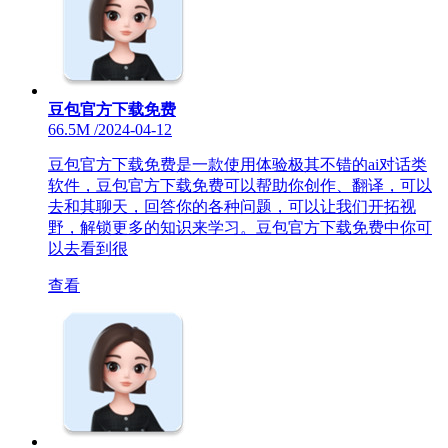
豆包官方下载免费
66.5M
/
2024-04-12
豆包官方下载免费是一款使用体验极其不错的ai对话类
软件，豆包官方下载免费可以帮助你创作、翻译，可以
去和其聊天，回答你的各种问题，可以让我们开拓视
野，解锁更多的知识来学习。豆包官方下载免费中你可
以去看到很
查看