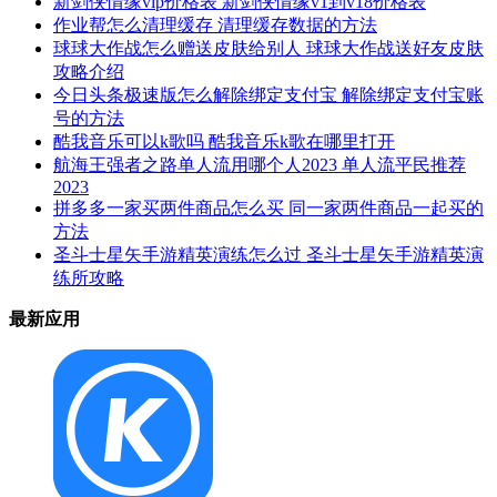
新剑侠情缘vip价格表 新剑侠情缘v1到v18价格表
作业帮怎么清理缓存 清理缓存数据的方法
球球大作战怎么赠送皮肤给别人 球球大作战送好友皮肤
攻略介绍
今日头条极速版怎么解除绑定支付宝 解除绑定支付宝账
号的方法
酷我音乐可以k歌吗 酷我音乐k歌在哪里打开
航海王强者之路单人流用哪个人2023 单人流平民推荐
2023
拼多多一家买两件商品怎么买 同一家两件商品一起买的
方法
圣斗士星矢手游精英演练怎么过 圣斗士星矢手游精英演
练所攻略
最新应用