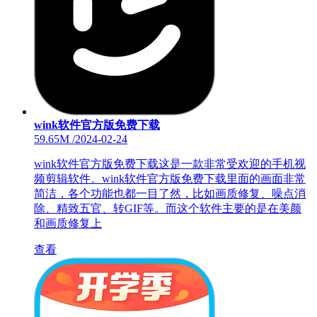
wink软件官方版免费下载
59.65M
/
2024-02-24
wink软件官方版免费下载这是一款非常受欢迎的手机视
频剪辑软件。wink软件官方版免费下载里面的画面非常
简洁，各个功能也都一目了然，比如画质修复、噪点消
除、精致五官、转GIF等。而这个软件主要的是在美颜
和画质修复上
查看