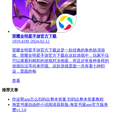
荣耀全明星手游官方下载
1919.41M
/
2024-02-12
荣耀全明星手游官方下载这是一款经典的角色扮演游
戏。荣耀全明星手游官方下载在这款游戏中，玩家不仅
可以观看到精彩的游戏对决画面，而且还有各种各样的
游戏玩法等你来挖掘。这款游戏里面一共有着七种职
业，里面的每
查看
推荐文章
作业帮app怎么扫码出整本答案 扫码出整本答案教程
海棠书屋自由的小说阅读器新版-海棠书屋app官方版免
费v1.3.0