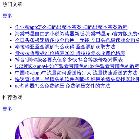
热门文章
更多
作业帮app怎么扫码出整本答案 扫码出整本答案教程
海棠书屋自由的小说阅读器新版-海棠书屋app官方版免费v1.
今日头条极速版多少金币换一元钱 今日头条极速版金币
泰拉瑞亚圣金源矿怎么获得 圣金源矿获取方法
货拉拉收费标准价格表2023 货拉拉怎么收费价格表
抖音1到60级各要充值多少钱 抖音等级价格对照表
UC浏览器app中如何观看带颜色的 软件观看带颜色的教
中国移动app中流量如何赠送给别人 流量快速赠送的方法
快速查找另一半情头的软件有哪些 好用的情头查找器软
uc浏览器怎么免费解压 免费解压文件的方法
推荐游戏
更多