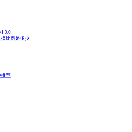
3.0
兑换比例是多少
程
件推荐