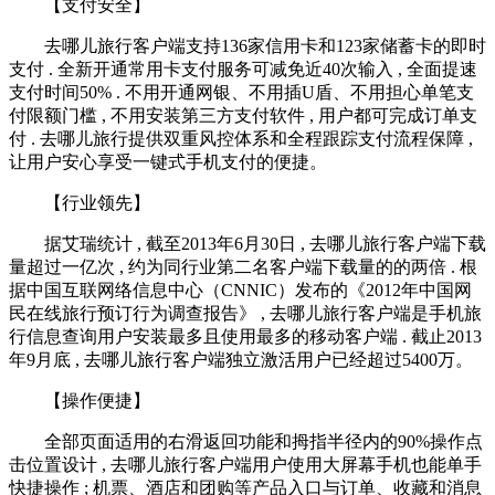
【支付安全】
去哪儿旅行客户端支持136家信用卡和123家储蓄卡的即时
支付 . 全新开通常用卡支付服务可减免近40次输入 , 全面提速
支付时间50% . 不用开通网银、不用插U盾、不用担心单笔支
付限额门槛 , 不用安装第三方支付软件 , 用户都可完成订单支
付 . 去哪儿旅行提供双重风控体系和全程跟踪支付流程保障 ,
让用户安心享受一键式手机支付的便捷。
【行业领先】
据艾瑞统计 , 截至2013年6月30日 , 去哪儿旅行客户端下载
量超过一亿次 , 约为同行业第二名客户端下载量的的两倍 . 根
据中国互联网络信息中心（CNNIC）发布的《2012年中国网
民在线旅行预订行为调查报告》 , 去哪儿旅行客户端是手机旅
行信息查询用户安装最多且使用最多的移动客户端 . 截止2013
年9月底 , 去哪儿旅行客户端独立激活用户已经超过5400万。
【操作便捷】
全部页面适用的右滑返回功能和拇指半径内的90%操作点
击位置设计 , 去哪儿旅行客户端用户使用大屏幕手机也能单手
快捷操作 ; 机票、酒店和团购等产品入口与订单、收藏和消息