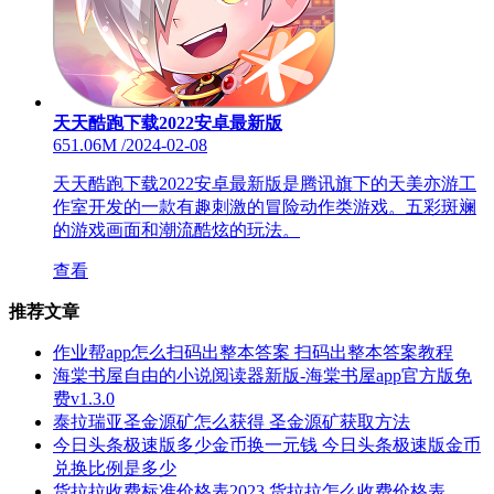
天天酷跑下载2022安卓最新版
651.06M
/
2024-02-08
天天酷跑下载2022安卓最新版是腾讯旗下的天美亦游工
作室开发的一款有趣刺激的冒险动作类游戏。五彩斑斓
的游戏画面和潮流酷炫的玩法。
查看
推荐文章
作业帮app怎么扫码出整本答案 扫码出整本答案教程
海棠书屋自由的小说阅读器新版-海棠书屋app官方版免
费v1.3.0
泰拉瑞亚圣金源矿怎么获得 圣金源矿获取方法
今日头条极速版多少金币换一元钱 今日头条极速版金币
兑换比例是多少
货拉拉收费标准价格表2023 货拉拉怎么收费价格表