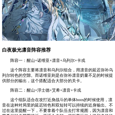
白夜极光凛音阵容推荐
阵容一：醒山+诺维亚+凛音+乌列尔+卡戎
这个阵容主要将凛音和乌列尔组合，用凛音的延迟弥补乌
列尔转色的空隙。而诺维亚则是在弥补凛音奶量不足的时候提
供部分的输出，这个搭配适合大部分的关卡。
阵容二：醒山+浮士德+艾希+凛音+卡戎
这个组队适合在攻打近身战斗的单体boos的时候使用，凛
音在这种对局里的延迟转色和双短转可以持续的近身输出。不
过在这里提醒一下，不要拿着个队伍去打常规图，因为凛音和