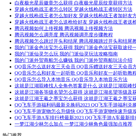
白夜极光星辰徽章怎么获得 白夜极光星辰纹章获得方法
穿越火线枪战王者怎么转区 穿越火线枪战王者转区方法
穿越火线枪战王者怎么加好友 穿越火线枪战王者加好友
穿越火线枪战王者怎么送枪给好友 穿越火线枪战王者送
腾讯视频如何上传视频 腾讯视频上传视频方法
腾讯视频怎么调亮度 腾讯视频调亮度步骤教程
腾讯视频怎么跳过开头和结尾 腾讯视频跳过开头和结尾
我的门派金色法宝怎么获得 我的门派金色法宝获取途径
我的门派仙灵怎么玩 我的门派仙灵玩法攻略指南
我的门派外贸商船怎么赚钱 我的门派外贸商船玩法介绍
QQ音乐怎么送好友三天会员 QQ音乐赠送好友三天会员
QQ音乐怎么和好友一起听歌 QQ音乐和好友一起听歌教
QQ音乐怎么导入本地音乐 QQ音乐导入本地音乐方法
这就是江湖双峰找人全角色答案是什么 这就是江湖双峰
这就是江湖各等级名望怎么获得 这就是江湖名望等级及
这就是江湖王羲之墨宝怎么获得 这就是江湖王羲之墨宝
QQ飞车手游福利码最新兑换码2023 QQ飞车手游福利兑
QQ飞车手游宠物怎么升级快 QQ飞车手游宠物快速升级
QQ飞车手游A车排行榜最新2023 QQ飞车手游A车最新
一梦江湖少林怎么加点 一梦江湖少林角色最强加点推荐
热门推荐