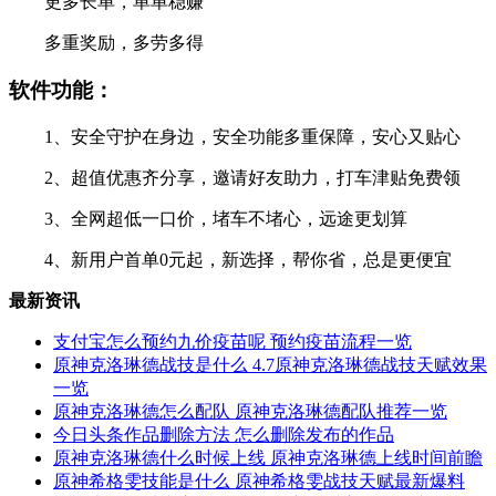
更多长单，单单稳赚
多重奖励，多劳多得
软件功能：
1、安全守护在身边，安全功能多重保障，安心又贴心
2、超值优惠齐分享，邀请好友助力，打车津贴免费领
3、全网超低一口价，堵车不堵心，远途更划算
4、新用户首单0元起，新选择，帮你省，总是更便宜
最新资讯
支付宝怎么预约九价疫苗呢 预约疫苗流程一览
原神克洛琳德战技是什么 4.7原神克洛琳德战技天赋效果
一览
原神克洛琳德怎么配队 原神克洛琳德配队推荐一览
今日头条作品删除方法 怎么删除发布的作品
原神克洛琳德什么时候上线 原神克洛琳德上线时间前瞻
原神希格雯技能是什么 原神希格雯战技天赋最新爆料