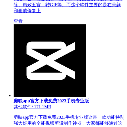
除、精致五官、转GIF等。而这个软件主要的是在美颜
和画质修复上
查看
剪映app官方下载免费2023手机专业版
其他软件
/
171.1MB
剪映app官方下载免费2023手机专业版这是一款功能特别
强大好用的全能视频剪辑制作神器，大家都能够通过这