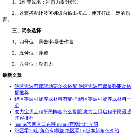
1、2件套效果：冲击力提升6%。
2、这套搭配让波可娜偏向输出模式，使其打出一定的伤
害。
三、词条选择
1、四号位：暴击率/暴击伤害
2、五号位：穿透
3、六号位：攻击力
最新文章
绝区零波可娜驱动要怎么搭配 绝区零波可娜最强驱动搭
配推荐
绝区零波可娜养成材料有哪些 绝区零波可娜养成材料一
览
魔力宝贝启程平民阵容怎么搭配 魔力宝贝启程平民最强
阵容推荐
manus官网入口在哪 manus官网地址介绍
绝区零1.6新角色有哪些 绝区零1.6版本新角色介绍