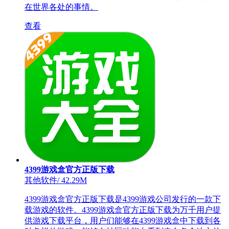
在世界各处的事情。
查看
4399游戏盒官方正版下载
其他软件
/
42.29M
4399游戏盒官方正版下载是4399游戏公司发行的一款下
载游戏的软件。4399游戏盒官方正版下载为万千用户提
供游戏下载平台，用户们能够在4399游戏盒中下载到各