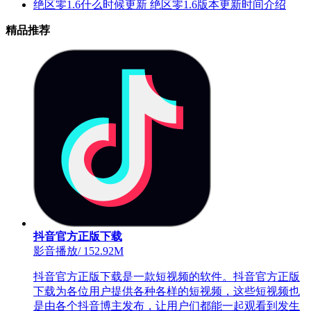
绝区零1.6什么时候更新 绝区零1.6版本更新时间介绍
精品推荐
抖音官方正版下载
影音播放
/
152.92M
抖音官方正版下载是一款短视频的软件。抖音官方正版
下载为各位用户提供各种各样的短视频，这些短视频也
是由各个抖音博主发布，让用户们都能一起观看到发生