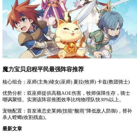
魔力宝贝启程平民最强阵容推荐
核心组合：巫师(主角)绫女(巫师) 夏拉(牧师) 卡兹(教团骑士)
优势分析：双巫师提供高额AOE伤害，牧师保障生存，骑士
嘲讽聚怪。实测该阵容推图效率比纯物理队快30%以上。
宠物配置：首发液态史莱姆(技能“酸雨”降低敌人防御)，替补
杀人螳螂(收割残血)。
最新文章