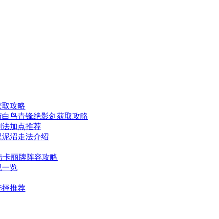
获取攻略
与白鸟青锋绝影剑获取攻略
剑法加点推荐
黑泥沼走法介绍
迅击卡丽牌阵容攻略
观一览
选择推荐