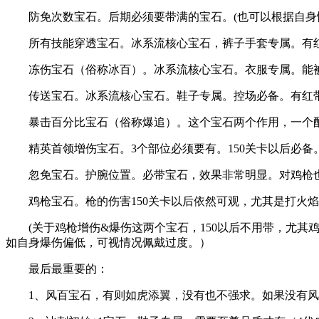
防免次数宝石。后期必须要带满的宝石。(也可以根据自身情况，
所有技能穿透宝石。冰系流核心宝石，裤子手套专属。有
冻伤宝石（俗称冰百）。冰系流核心宝石。衣服专属。能被
传送宝石。冰系流核心宝石。鞋子专属。控场必备。有红
暴击百分比宝石（俗称爆追）。这个宝石两个作用，一个配合
精英首领增伤宝石。3个部位必须要有。150关卡以后必备
忽免宝石。护腕位置。必带宝石，效果非常明显。对鸡枪
鸡枪宝石。枪的伤害150关卡以后依然可观，尤其是打火焰bos
(关于鸡枪增伤&爆伤这两个宝石，150以后不用带，尤其鸡
如自身爆伤偏低，可视情况佩戴过度。）
最后最重要的：
1、风百宝石，有则如虎添翼，没有也不强求。如果没有风百