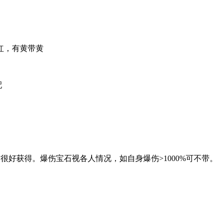
红，有黄带黄
配
好获得。爆伤宝石视各人情况，如自身爆伤>1000%可不带。