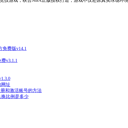
球竞技游戏，联合NBA正版授权打造，游戏不仅还原真实球场环
免费版v14.1
3.1.1
3.0
的网址
长注册和激活账号的方法
兑换比例是多少