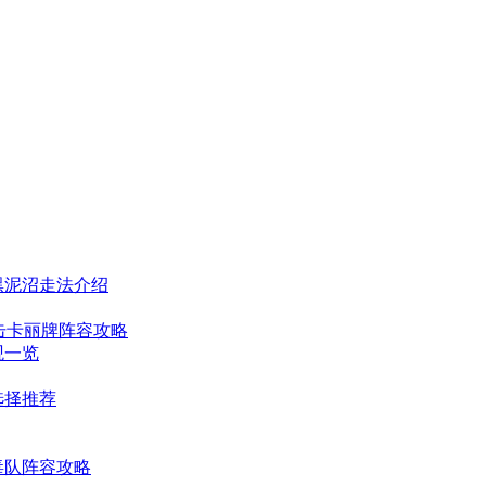
黑泥沼走法介绍
迅击卡丽牌阵容攻略
观一览
选择推荐
毒队阵容攻略