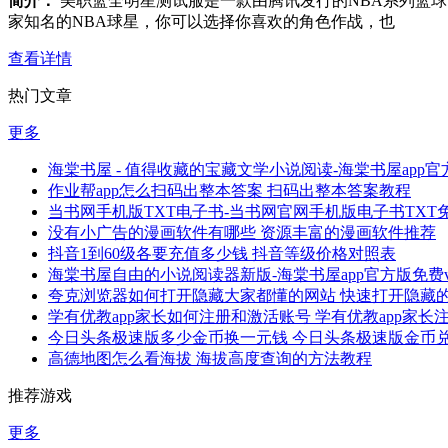
简介：
美职篮全明星测试服是一款由腾讯发行的NBA系列篮
家知名的NBA球星，你可以选择你喜欢的角色作战，也
查看详情
热门文章
更多
海棠书屋 - 值得收藏的宝藏文学小说阅读-海棠书屋app官方
作业帮app怎么扫码出整本答案 扫码出整本答案教程
当书网手机版TXT电子书-当书网官网手机版电子书TXT免费v
没有小广告的漫画软件有哪些 资源丰富的漫画软件推荐
抖音1到60级各要充值多少钱 抖音等级价格对照表
海棠书屋自由的小说阅读器新版-海棠书屋app官方版免费v1.
夸克浏览器如何打开隐藏大家都懂的网站 快速打开隐藏
学有优教app家长如何注册和激活账号 学有优教app家
今日头条极速版多少金币换一元钱 今日头条极速版金币
高德地图怎么看海拔 海拔高度查询的方法教程
推荐游戏
更多