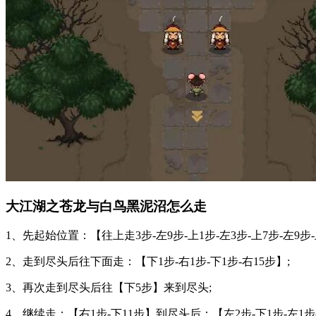
大江湖之苍龙与白鸟黑泥沼怎么走
1、先起始位置：【往上走3步-左9步-上1步-左3步-上7步-左9步-上
2、走到尽头后往下面走：【下1步-右1步-下1步-右15步】;
3、再次走到尽头后往【下5步】来到尽头;
4、继续走：【右1步-下11步】到尽头后：【左2步-下1步-左1