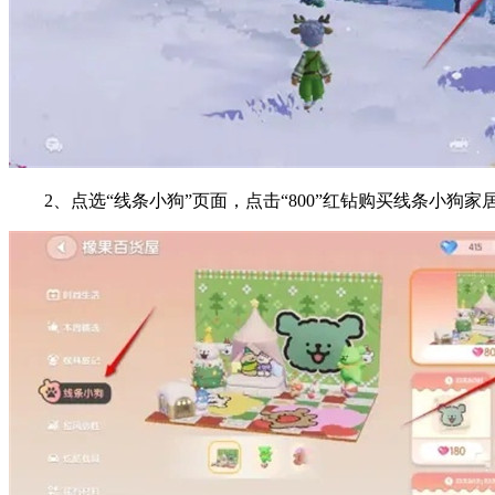
2、点选“线条小狗”页面，点击“800”红钻购买线条小狗家