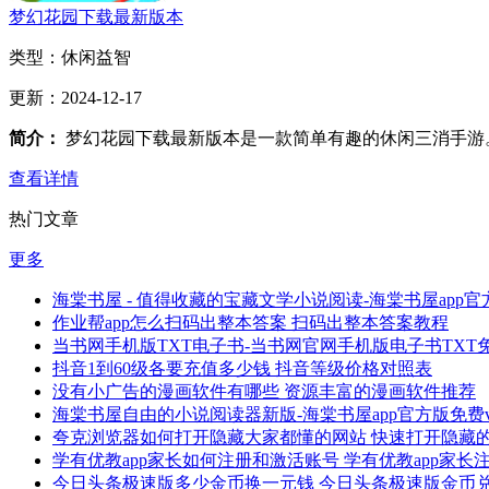
梦幻花园下载最新版本
类型：
休闲益智
更新：
2024-12-17
简介：
梦幻花园下载最新版本是一款简单有趣的休闲三消手游
查看详情
热门文章
更多
海棠书屋 - 值得收藏的宝藏文学小说阅读-海棠书屋app官方
作业帮app怎么扫码出整本答案 扫码出整本答案教程
当书网手机版TXT电子书-当书网官网手机版电子书TXT免费v
抖音1到60级各要充值多少钱 抖音等级价格对照表
没有小广告的漫画软件有哪些 资源丰富的漫画软件推荐
海棠书屋自由的小说阅读器新版-海棠书屋app官方版免费v1.
夸克浏览器如何打开隐藏大家都懂的网站 快速打开隐藏
学有优教app家长如何注册和激活账号 学有优教app家
今日头条极速版多少金币换一元钱 今日头条极速版金币