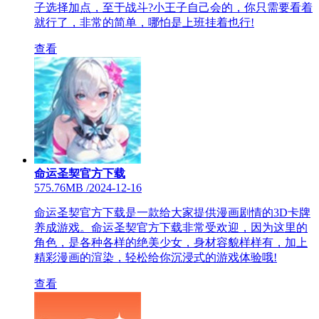
子选择加点，至于战斗?小王子自己会的，你只需要看着
就行了，非常的简单，哪怕是上班挂着也行!
查看
命运圣契官方下载
575.76MB
/
2024-12-16
命运圣契官方下载是一款给大家提供漫画剧情的3D卡牌
养成游戏。命运圣契官方下载非常受欢迎，因为这里的
角色，是各种各样的绝美少女，身材容貌样样有，加上
精彩漫画的渲染，轻松给你沉浸式的游戏体验哦!
查看