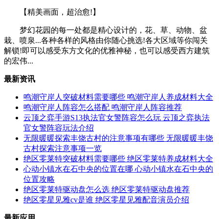
【精美画面，超治愈!】
梦幻花园的每一处都是精心设计的，花、草、动物、盆
栽、喷泉...各种各样的风格由你随心挑选!各大区域等你闯关
解锁!即可以感受东方文化的优雅神秘，也可以感受西方建筑
的宏伟...
最新资讯
鸣潮守岸人突破材料需要哪些 鸣潮守岸人养成材料大全
鸣潮守岸人阵容怎么搭配 鸣潮守岸人阵容推荐
云顶之弈手游S13执法官女警阵容怎么玩 云顶之弈执法
官女警阵容玩法介绍
无限暖暖探索丰饶古村的注意事项有哪些 无限暖暖丰饶
古村探索注意事项一览
绝区零莱特突破材料需要哪些 绝区零莱特养成材料大全
心动小镇水在石中央的位置在哪 心动小镇水在石中央的
位置攻略
绝区零莱特驱动盘怎么选 绝区零莱特驱动盘推荐
绝区零星见雅cv是谁 绝区零星见雅配音演员介绍
最新应用