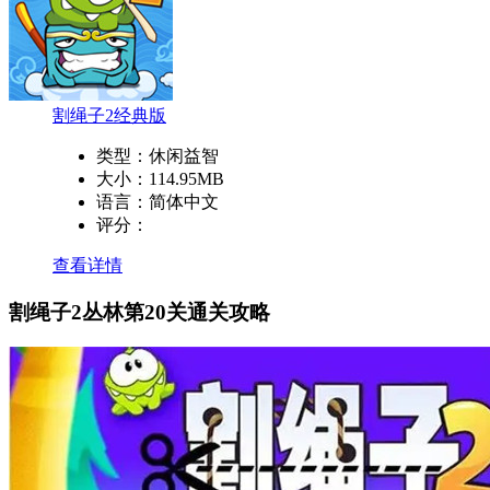
割绳子2经典版
类型：
休闲益智
大小：
114.95MB
语言：
简体中文
评分：
查看详情
割绳子2丛林第20关通关攻略