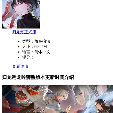
归龙潮正式服
类型：
角色扮演
大小：
696.5M
语言：
简体中文
评分：
查看详情
归龙潮龙吟狮醒版本更新时间介绍