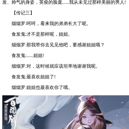
发、帅气的身姿，英俊的脸庞......我从未见过那样美丽的男人!
【传记三】
烟烟罗:呵呵，看来我的弟弟长大了呢。
食发鬼:才不是那样呢，姐姐。
烟烟罗:那我带你去见见他吧，要感谢姐姐哦？
食发鬼:......姐姐!
烟烟罗:对，这时候就应该坦率地谢谢我呢。
食发鬼:最喜欢姐姐了!
烟烟罗:姐姐也最喜欢你了哦。