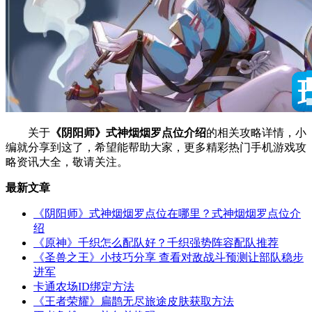
关于
《阴阳师》式神烟烟罗点位介绍
的相关攻略详情，小
编就分享到这了，希望能帮助大家，更多精彩热门手机游戏攻
略资讯大全，敬请关注。
最新文章
《阴阳师》式神烟烟罗点位在哪里？式神烟烟罗点位介
绍
《原神》千织怎么配队好？千织强势阵容配队推荐
《圣兽之王》小技巧分享 查看对敌战斗预测让部队稳步
进军
卡通农场ID绑定方法
《王者荣耀》扁鹊无尽旅途皮肤获取方法