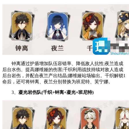
钟离通过护盾增加队伍容错率、降低敌人抗性;夜兰造成
后台水伤、提高娜维娅的伤害;千织利用战技持续对敌人造成
后台岩伤，并配合夜兰产出结晶;娜维娅站场输出。千织解锁1
命后，还可将钟离、夜兰分别替换为班尼特、芙宁娜。
3、
凝光岩伤队(千织+钟离+凝光+班尼特)