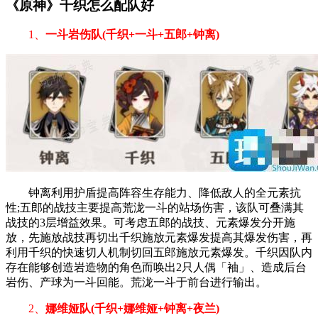
《原神》千织怎么配队好
1、
一斗岩伤队(千织+一斗+五郎+钟离)
钟离利用护盾提高阵容生存能力、降低敌人的全元素抗
性;五郎的战技主要提高荒泷一斗的站场伤害，该队可叠满其
战技的3层增益效果。可考虑五郎的战技、元素爆发分开施
放，先施放战技再切出千织施放元素爆发提高其爆发伤害，再
利用千织的快速切人机制切回五郎施放元素爆发。千织因队内
存在能够创造岩造物的角色而唤出2只人偶「袖」、造成后台
岩伤、产球为一斗回能。荒泷一斗于前台进行输出。
2、
娜维娅队(千织+娜维娅+钟离+夜兰)