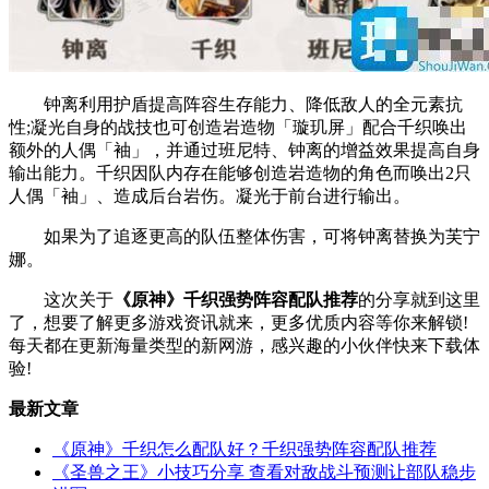
钟离利用护盾提高阵容生存能力、降低敌人的全元素抗
性;凝光自身的战技也可创造岩造物「璇玑屏」配合千织唤出
额外的人偶「袖」，并通过班尼特、钟离的增益效果提高自身
输出能力。千织因队内存在能够创造岩造物的角色而唤出2只
人偶「袖」、造成后台岩伤。凝光于前台进行输出。
如果为了追逐更高的队伍整体伤害，可将钟离替换为芙宁
娜。
这次关于
《原神》千织强势阵容配队推荐
的分享就到这里
了，想要了解更多游戏资讯就来，更多优质内容等你来解锁!
每天都在更新海量类型的新网游，感兴趣的小伙伴快来下载体
验!
最新文章
《原神》千织怎么配队好？千织强势阵容配队推荐
《圣兽之王》小技巧分享 查看对敌战斗预测让部队稳步