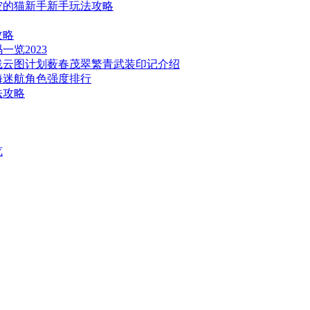
空的猫新手新手玩法攻略
攻略
览2023
线云图计划薮春茂翠繁青武装印记介绍
海迷航角色强度排行
法攻略
览