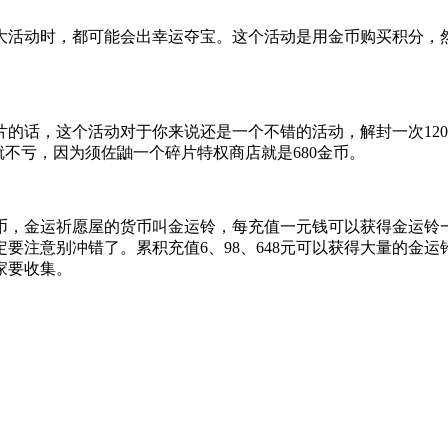
活动时，都可能会出幸运夺宝。这个活动是用金币购买积分，然
，这个活动对于你来说还是一个不错的活动，解封一次120金币
就不亏，因为须佐鼬一个碎片特权商店就是680金币。
，金运祈愿屋的货币叫金运铃，每充值一元钱可以获得金运铃一
要注意别冲错了。累积充值6、98、648元可以获得大量的金
家要收集。