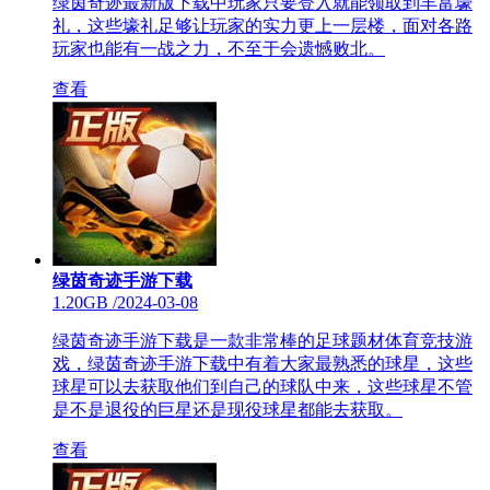
绿茵奇迹最新版下载中玩家只要登入就能领取到丰富壕
礼，这些壕礼足够让玩家的实力更上一层楼，面对各路
玩家也能有一战之力，不至于会遗憾败北。
查看
绿茵奇迹手游下载
1.20GB
/
2024-03-08
绿茵奇迹手游下载是一款非常棒的足球题材体育竞技游
戏，绿茵奇迹手游下载中有着大家最熟悉的球星，这些
球星可以去获取他们到自己的球队中来，这些球星不管
是不是退役的巨星还是现役球星都能去获取。
查看