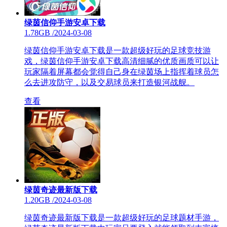
绿茵信仰手游安卓下载
1.78GB
/
2024-03-08
绿茵信仰手游安卓下载是一款超级好玩的足球竞技游
戏，绿茵信仰手游安卓下载高清细腻的优质画质可以让
玩家隔着屏幕都会觉得自己身在绿茵场上指挥着球员怎
么去进攻防守，以及交易球员来打造银河战舰。
查看
绿茵奇迹最新版下载
1.20GB
/
2024-03-08
绿茵奇迹最新版下载是一款超级好玩的足球题材手游，