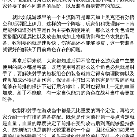
家还要了解不同装备的品阶、以及装备自身带有的加成。
就比如说游戏里的一个主流阵容是摩云加上奥克还有孙悟
空和后羿配上伊月。这样的一个阵容，玩家们稍微理解一下肯
定能够知道孙悟空是作为主要收割使用的，那么这个角色肯定
要搭配闪避属性以及攻击加成加上物理防御和生命恢复的装
备。收割要的就是速度快，伤害高还不能够脆皮，这一套装备
就很好的解决了目前角色存在的问题。
再拿后羿来说，大家都知道后羿不管在什么游戏当中主要
使用的武器都是弓箭，既然使用弓箭那么这个角色必然就是射
手了，要解决射手的短板组合的装备就肯定得有物理防御以及
速度加成还得提高伤害，保证射手打出去的伤害是非常痛的就
能够在前排的保护下进行后方输出，同时也得加上一定的血量
加成。射手不能脆，有一定自保能力的角色在战斗当中会更加
吃香。
收割和射手在游戏当中都是无比重要的两个定位，再给大
家介绍一个前排的装备搭配。既然是作为前排第一要点肯定就
是血量，血量的厚度决定了前排在受到攻击后到底能够坚持多
久。防御能力也是前排比较重要的一个点，因此玩家们如果想
要前排能够稳稳当当，首先要做的就是给前排安排一个护盾极