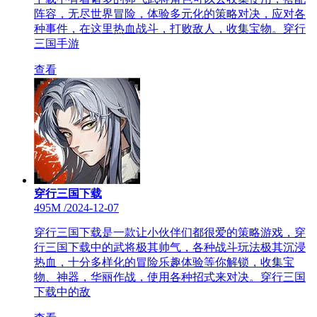
阵容，无尽世界冒险，体验多元化的策略对决，应对各
种事件，在这里热血战斗，打败敌人，收集宝物。穿行
三国手游
查看
穿行三国下载
495M
/
2024-12-07
穿行三国下载是一款让小伙伴们都很爱的策略游戏，穿
行三国下载中的武将极其帅气，各种战斗玩法极其沉浸
热血，十分多样化的冒险乐趣体验等你解锁，收集宝
物、神器，华丽作战，使用各种招式来对决。穿行三国
下载中的敌