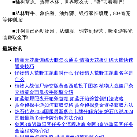
■稀树草原、热带丛林，世界辣么大，“骑”去看看吧!
■丛林野牛、象伯爵、油炸狮、银行家长颈鹿，80+奇宠
等你驯服!
■开创自己的动物园，从驯服、饲养到经营，吸引游客光
临赚取金币!
最新资讯
情商天花板训练大脑怎么通关 情商天花板训练大脑快速
通关技巧
怪物猎人荒野主题曲叫什么 怪物猎人荒野主题曲名字是
什么
植物大战僵尸杂交版黄金西瓜投手图鉴 植物大战僵尸杂
交版黄金西瓜投手图鉴介绍
如鸢燃犀照夜开箱斧首领 如鸢开箱斧首领打法攻略
赏金侦探手游如何获取资格 赏金侦探赏金资格获取方法
炉石传说2024国服最新多余卡牌分解方法 炉石传说2024
国服最新多余卡牌分解方法介绍
剑网3奇遇重阳客任务全流程攻略 剑网3奇遇重阳客任务
全流程攻略介绍