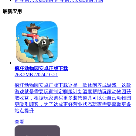
世界启元贞德攻略 世界启元贞德攻略介绍
最新应用
疯狂动物园安卓正版下载
268.2MB
/
2024-10-21
疯狂动物园安卓正版下载这是一款休闲养成游戏，这款
游戏就是需要玩家制定驯服计划酒囊帮助玩家动物园获
取收益，根据玩家购买更多装饰道具可以让自己动物园
更吸引顾客，为了达成更好营业状态玩家需要获取更多
站点提升
查看