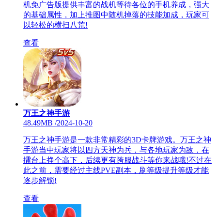
机免广告版提供丰富的战机等待各位的手机养成，强大
的基础属性，加上推图中随机掉落的技能加成，玩家可
以轻松的横扫八荒!
查看
万王之神手游
48.49MB
/
2024-10-20
万王之神手游是一款非常精彩的3D卡牌游戏。万王之神
手游当中玩家将以四方天神为兵，与各地玩家为敌，在
擂台上挣个高下，后续更有跨服战斗等你来战哦!不过在
此之前，需要经过主线PVE副本，刷等级提升等级才能
逐步解锁!
查看