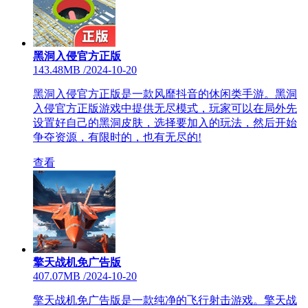
黑洞入侵官方正版
143.48MB
/
2024-10-20
黑洞入侵官方正版是一款风靡抖音的休闲类手游。黑洞
入侵官方正版游戏中提供无尽模式，玩家可以在局外先
设置好自己的黑洞皮肤，选择要加入的玩法，然后开始
争夺资源，有限时的，也有无尽的!
查看
擎天战机免广告版
407.07MB
/
2024-10-20
擎天战机免广告版是一款纯净的飞行射击游戏。擎天战