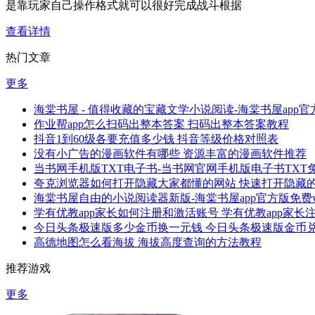
是靠玩家自己操作格式就可以很好完成战斗根据
查看详情
热门文章
更多
海棠书屋 - 值得收藏的宝藏文学小说阅读-海棠书屋app官方
作业帮app怎么扫码出整本答案 扫码出整本答案教程
抖音1到60级各要充值多少钱 抖音等级价格对照表
没有小广告的漫画软件有哪些 资源丰富的漫画软件推荐
当书网手机版TXT电子书-当书网官网手机版电子书TXT免费v
夸克浏览器如何打开隐藏大家都懂的网站 快速打开隐藏
海棠书屋自由的小说阅读器新版-海棠书屋app官方版免费v1.
学有优教app家长如何注册和激活账号 学有优教app家
今日头条极速版多少金币换一元钱 今日头条极速版金币
高德地图怎么看海拔 海拔高度查询的方法教程
推荐游戏
更多