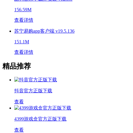
156.59M
查看详情
苏宁易购app客户端 v19.5.136
151.1M
查看详情
精品推荐
抖音官方正版下载
查看
4399游戏盒官方正版下载
查看