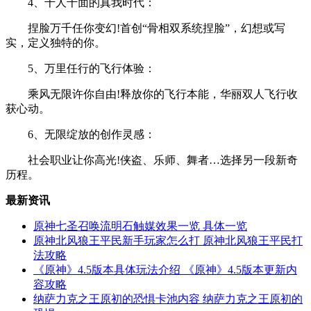
4、千人千面的真我时代：
捏脸万千任你变幻!首创“骨相双系统捏脸”，幻想或写
实，定义独特的你。
5、万里任行的飞行体验：
乘风无限许你自由!释放你的飞行本能，华丽双人飞行收
获心动。
6、无限绽放的创作灵感：
社会职业让你高光!侠盗、乐师、舞者…选择另一段新奇
历程。
最新资讯
原神七圣召唤流明石触媒效果一览 具体一览
原神北风狼王平民新手玩家怎么打 原神北风狼王平民打
法攻略
《原神》4.5版本具体玩法介绍 《原神》4.5版本更新内
容攻略
纳萨力克之王原初的恐惧卡池内容 纳萨力克之王原初的