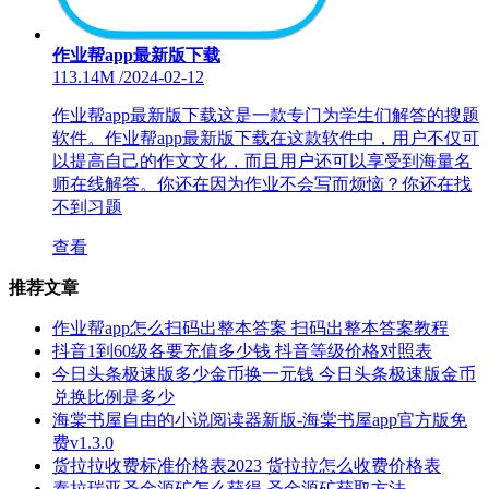
作业帮app最新版下载
113.14M
/
2024-02-12
作业帮app最新版下载这是一款专门为学生们解答的搜题
软件。作业帮app最新版下载在这款软件中，用户不仅可
以提高自己的作文文化，而且用户还可以享受到海量名
师在线解答。你还在因为作业不会写而烦恼？你还在找
不到习题
查看
推荐文章
作业帮app怎么扫码出整本答案 扫码出整本答案教程
抖音1到60级各要充值多少钱 抖音等级价格对照表
今日头条极速版多少金币换一元钱 今日头条极速版金币
兑换比例是多少
海棠书屋自由的小说阅读器新版-海棠书屋app官方版免
费v1.3.0
货拉拉收费标准价格表2023 货拉拉怎么收费价格表
泰拉瑞亚圣金源矿怎么获得 圣金源矿获取方法