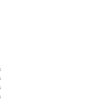
;
;
;
;