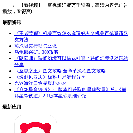
5、【看视频】丰富视频汇聚万千资源，高清内容无广告
播放，看得爽!
最新资讯
《王者荣耀》机关百炼怎么邀请好友？机关百炼邀请队
友方法
蒸汽坦克行动怎么做
乌龟服采矿1-300攻略
《阴阳师》狭间幻境可以借式神吗？狭间幻境活动玩法
分享
《圣兽之王》图文攻略 全章节流程图文攻略
《逸剑风云决》极难开局流程分享
光遇海洋日物品爆料2024
《崩坏星穹铁道》2.1版本可获取的星琼数量汇总-《崩
坏星穹铁道》2.1版本星琼明细介绍
最新应用