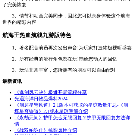
了完美恢复
3、情节和动画完美同步，因此您可以亲身体验这个航海
世界的精彩内容
航海王热血航线九游版特色
1、著名配音演员再次发出声音!为玩家打造终极视听盛宴
2、所有经典的流行角色都在玩!带给您动人的回忆
3、玩法非常丰富，您所拥有的朋友可以自由配对
最新资讯
《逸剑风云决》极难开局流程分享
光遇海洋日物品爆料2024
《崩坏星穹铁道》2.1版本可获取的星琼数量汇总-《崩
坏星穹铁道》2.1版本星琼明细介绍
《永劫无间》护甲怎么无限回复？护甲无限回复方法详
情
《战双帕弥什》掠影属性介绍