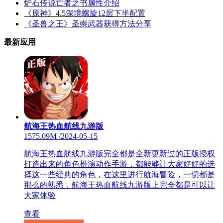
炉石传说亡者之书属性介绍
《原神》4.5深境螺旋12层下半配置
《圣兽之王》圣崇武器获得方法分享
最新应用
航海王热血航线九游版
1575.09M
/
2024-05-15
航海王热血航线九游版完全都是全新更新过的正版授权
打造出来的角色扮演动作手游，都能够让大家好好的选
择这一些经典的角色，在这里进行航海冒险，一切都是
那么的熟悉，航海王热血航线九游版上完全都是可以让
大家体验
查看