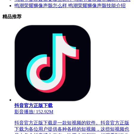
鸣潮荣耀狮像声骸怎么样 鸣潮荣耀狮像声骸技能介绍
精品推荐
抖音官方正版下载
影音播放
/
152.92M
抖音官方正版下载是一款短视频的软件。抖音官方正版
下载为各位用户提供各种各样的短视频，这些短视频也