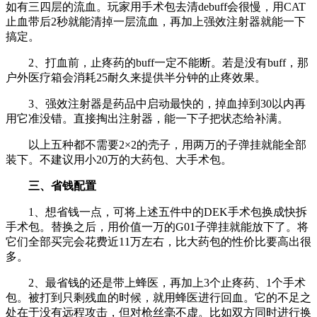
如有三四层的流血。玩家用手术包去清debuff会很慢，用CAT
止血带后2秒就能清掉一层流血，再加上强效注射器就能一下
搞定。
2、打血前，止疼药的buff一定不能断。若是没有buff，那
户外医疗箱会消耗25耐久来提供半分钟的止疼效果。
3、强效注射器是药品中启动最快的，掉血掉到30以内再
用它准没错。直接掏出注射器，能一下子把状态给补满。
以上五种都不需要2×2的壳子，用两万的子弹挂就能全部
装下。不建议用小20万的大药包、大手术包。
三、省钱配置
1、想省钱一点，可将上述五件中的DEK手术包换成快拆
手术包。替换之后，用价值一万的G01子弹挂就能放下了。将
它们全部买完会花费近11万左右，比大药包的性价比要高出很
多。
2、最省钱的还是带上蜂医，再加上3个止疼药、1个手术
包。被打到只剩残血的时候，就用蜂医进行回血。它的不足之
处在于没有远程攻击，但对枪丝毫不虚。比如双方同时进行换