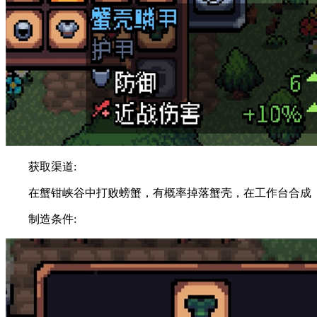
获取渠道:
在蟹钳峡谷中打败螃蟹，有概率掉落蟹壳，在工作台合成
制造条件: