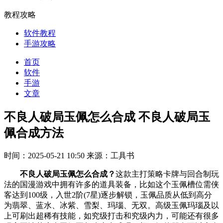
教程攻略
软件教程
手游攻略
首页
软件
手游
文章
不良人破局玉佩怎么合成 不良人破局玉
佩合成方法
时间：2025-05-21 10:50
来源：工具书
不良人破局玉佩怎么合成？
这款主打策略卡牌与回合制玩
法‌的国漫游戏中拥有许多的道具装备，比如这个玉佩槽位需侠
客达到100级，入世2阶(7星)逐步解锁，玉佩品质从低到高分
为翡翠、蓝水、冰紫、雪梨、玛瑙、无双。高级玉佩玛瑙及以
上可刷出超稀有技能，如究级打击和究级内力，可能还有很多