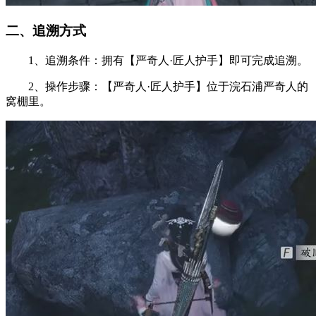
二、追溯方式
1、追溯条件：拥有【严奇人·匠人护手】即可完成追溯。
2、操作步骤：【严奇人·匠人护手】位于浣石浦严奇人的
窝棚里。